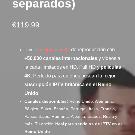
separados)
€
119.99
de reproducción con
Una
listas iptv españa
+50,000 canales internacionales
y videos a
la carta ilimitados en HD, Full HD y
películas
4K
. Perfecto para quienes buscan la mejor
suscripción IPTV británica en el Reino
Unido
.
Canales disponibles:
Reino Unido, Alemania,
Bélgica, Suiza, España, Portugal, Italia, Francia,
Países Bajos, Rumania, Albania, árabes, Rusia y
más. Tu opción ideal para
servicios de IPTV en el
Reino Unido
.