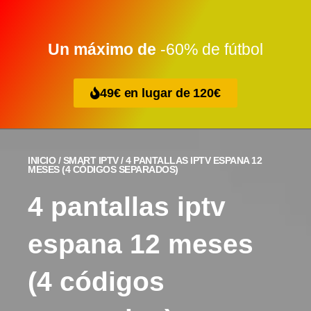
Ir
al
contenido
Un máximo de
-60% de fútbol
49€ en lugar de 120€
INICIO
/
SMART IPTV
/ 4 PANTALLAS IPTV ESPANA 12
MESES (4 CÓDIGOS SEPARADOS)
4 pantallas iptv
espana 12 meses
(4 códigos