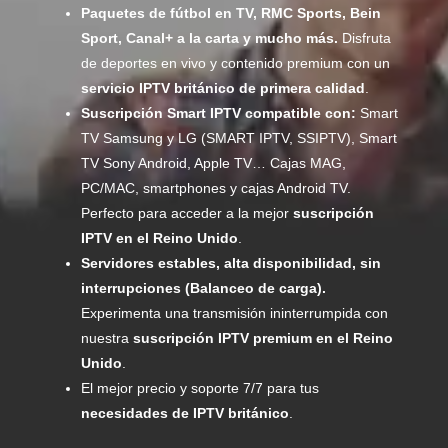
Paquetes de fútbol en TV, RMC Sports, Bein
Sport, Canal+ a la carta y mucho más.
Disfruta
de deportes en vivo y contenido premium con un
servicio IPTV británico de primera calidad
.
Suscripción Smart IPTV compatible con:
Smart
TV Samsung y LG (SMART IPTV, SSIPTV), Smart
TV Sony Android, Apple TV… Cajas MAG,
PC/MAC, smartphones y cajas Android TV.
Perfecto para acceder a la mejor
suscripción
IPTV en el Reino Unido
.
Servidores estables, alta disponibilidad, sin
interrupciones (Balanceo de carga).
Experimenta una transmisión ininterrumpida con
nuestra
suscripción IPTV premium en el Reino
Unido
.
El mejor precio y soporte 7/7 para tus
necesidades de IPTV británico
.